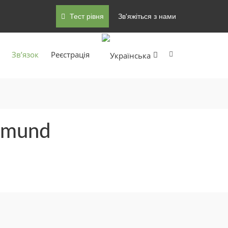
Тест рівня
Зв'яжіться з нами
Зв’язок
Pеєстрація
tmund