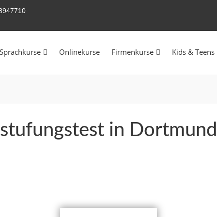
58947710
Sprachkurse
Onlinekurse
Firmenkurse
Kids & Teens
nstufungstest in Dortmund