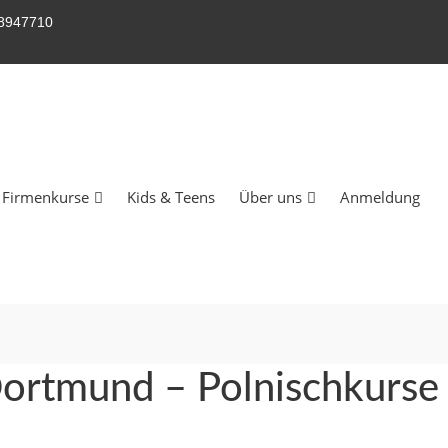
58947710
Firmenkurse
Kids & Teens
Über uns
Anmeldung
Dortmund – Polnischkurse