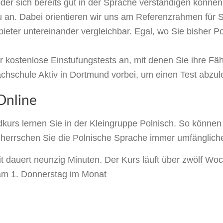
der sich bereits gut in der Sprache verständigen können
au an. Dabei orientieren wir uns am Referenzrahmen fü
eter untereinander vergleichbar. Egal, wo Sie bisher Po
r kostenlose Einstufungstests an, mit denen Sie ihre Fä
rachschule Aktiv in Dortmund vorbei, um einen Test abzul
Online
dkurs lernen Sie in der Kleingruppe Polnisch. So könne
beherrschen Sie die Polnische Sprache immer umfängliche
it dauert neunzig Minuten. Der Kurs läuft über zwölf Wo
am 1. Donnerstag im Monat